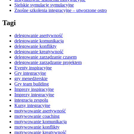
Sielskie symulacje symulacyjne
Znośne szkolenia integracyjne – utworzone ostro
Tagi
delegowanie asertywność
delegowanie komunikacja
delegowanie konflikty
delegowanie kreatywność
delegowanie zarządzanie czasem
delegowanie zarządzanie projektem
Eventy inspiracyjne
Gry integracyjne
gry menedżerskie
Gry team building
Imprezy inspiracyjne
Imprezy integracyjne
integracja zespolu
Kursy integracyjne
motywowanie asertywność
motywowanie coaching
motywowanie komunikacja
motywowanie konflikty
motywowanie kreatywność