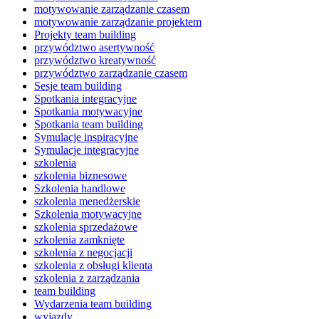
motywowanie zarządzanie czasem
motywowanie zarządzanie projektem
Projekty team building
przywództwo asertywność
przywództwo kreatywność
przywództwo zarządzanie czasem
Sesje team building
Spotkania integracyjne
Spotkania motywacyjne
Spotkania team building
Symulacje inspiracyjne
Symulacje integracyjne
szkolenia
szkolenia biznesowe
Szkolenia handlowe
szkolenia menedżerskie
Szkolenia motywacyjne
szkolenia sprzedażowe
szkolenia zamknięte
szkolenia z negocjacji
szkolenia z obsługi klienta
szkolenia z zarządzania
team building
Wydarzenia team building
wyjazdy