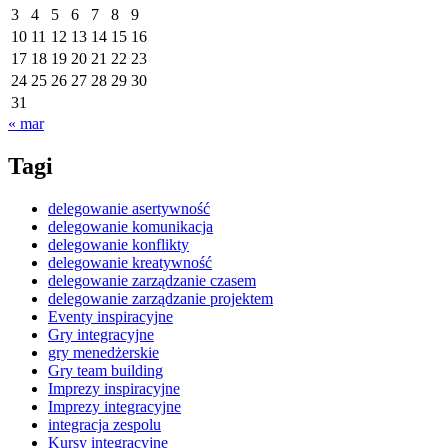
3
4
5
6
7
8
9
10
11
12
13
14
15
16
17
18
19
20
21
22
23
24
25
26
27
28
29
30
31
« mar
Tagi
delegowanie asertywność
delegowanie komunikacja
delegowanie konflikty
delegowanie kreatywność
delegowanie zarządzanie czasem
delegowanie zarządzanie projektem
Eventy inspiracyjne
Gry integracyjne
gry menedżerskie
Gry team building
Imprezy inspiracyjne
Imprezy integracyjne
integracja zespolu
Kursy integracyjne