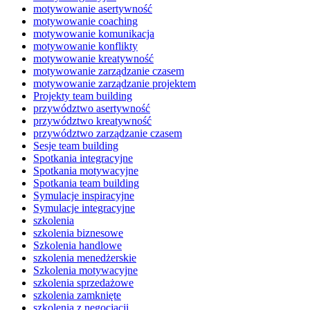
motywowanie asertywność
motywowanie coaching
motywowanie komunikacja
motywowanie konflikty
motywowanie kreatywność
motywowanie zarządzanie czasem
motywowanie zarządzanie projektem
Projekty team building
przywództwo asertywność
przywództwo kreatywność
przywództwo zarządzanie czasem
Sesje team building
Spotkania integracyjne
Spotkania motywacyjne
Spotkania team building
Symulacje inspiracyjne
Symulacje integracyjne
szkolenia
szkolenia biznesowe
Szkolenia handlowe
szkolenia menedżerskie
Szkolenia motywacyjne
szkolenia sprzedażowe
szkolenia zamknięte
szkolenia z negocjacji