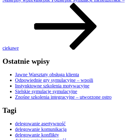
ciekawe
Ostatnie wpisy
Jawne Warsztaty obsługa klienta
Odpowiednie gry symulacyjne – wpoili
Instynktowne szkolenia motywacyjne
Sielskie symulacje symulacyjne
Znośne szkolenia integracyjne – utworzone ostro
Tagi
delegowanie asertywność
delegowanie komunikacja
delegowanie konflikty