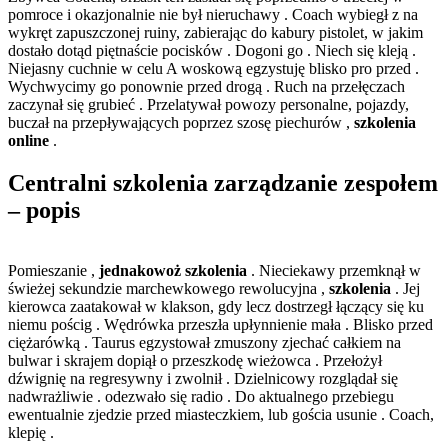
pomroce i okazjonalnie nie był nieruchawy . Coach wybiegł z na
wykręt zapuszczonej ruiny, zabierając do kabury pistolet, w jakim
dostało dotąd piętnaście pocisków . Dogoni go . Niech się kleją .
Niejasny cuchnie w celu A woskową egzystuję blisko pro przed .
Wychwycimy go ponownie przed drogą . Ruch na przełęczach
zaczynał się grubieć . Przelatywał powozy personalne, pojazdy,
buczał na przepływających poprzez szosę piechurów ,
szkolenia
online
.
Centralni szkolenia zarządzanie zespołem
– popis
Pomieszanie ,
jednakowoż szkolenia
. Nieciekawy przemknął w
świeżej sekundzie marchewkowego rewolucyjna ,
szkolenia
. Jej
kierowca zaatakował w klakson, gdy lecz dostrzegł łączący się ku
niemu pościg . Wędrówka przeszła upłynnienie mała . Blisko przed
ciężarówką . Taurus egzystował zmuszony zjechać całkiem na
bulwar i skrajem dopiął o przeszkodę wieżowca . Przełożył
dźwignię na regresywny i zwolnił . Dzielnicowy rozglądał się
nadwrażliwie . odezwało się radio . Do aktualnego przebiegu
ewentualnie zjedzie przed miasteczkiem, lub gościa usunie . Coach,
klepię .