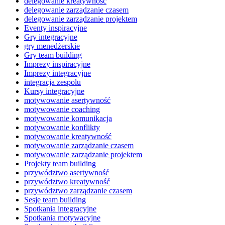
delegowanie kreatywność
delegowanie zarządzanie czasem
delegowanie zarządzanie projektem
Eventy inspiracyjne
Gry integracyjne
gry menedżerskie
Gry team building
Imprezy inspiracyjne
Imprezy integracyjne
integracja zespolu
Kursy integracyjne
motywowanie asertywność
motywowanie coaching
motywowanie komunikacja
motywowanie konflikty
motywowanie kreatywność
motywowanie zarządzanie czasem
motywowanie zarządzanie projektem
Projekty team building
przywództwo asertywność
przywództwo kreatywność
przywództwo zarządzanie czasem
Sesje team building
Spotkania integracyjne
Spotkania motywacyjne