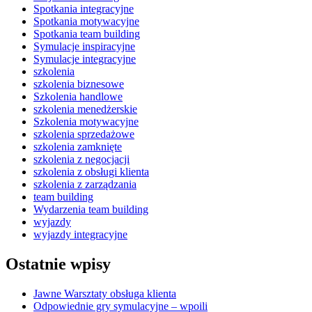
Spotkania integracyjne
Spotkania motywacyjne
Spotkania team building
Symulacje inspiracyjne
Symulacje integracyjne
szkolenia
szkolenia biznesowe
Szkolenia handlowe
szkolenia menedżerskie
Szkolenia motywacyjne
szkolenia sprzedażowe
szkolenia zamknięte
szkolenia z negocjacji
szkolenia z obsługi klienta
szkolenia z zarządzania
team building
Wydarzenia team building
wyjazdy
wyjazdy integracyjne
Ostatnie wpisy
Jawne Warsztaty obsługa klienta
Odpowiednie gry symulacyjne – wpoili