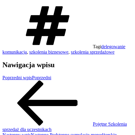
Tagi
delegowanie
komunikacja
,
szkolenia biznesowe
,
szkolenia sprzedażowe
Nawigacja wpisu
Poprzedni wpis
Poprzedni
Pojętne Szkolenia
sprzedaż dla uczestnikach
Następny wpis
Następne
Podstępne symulacje menedżerskie –