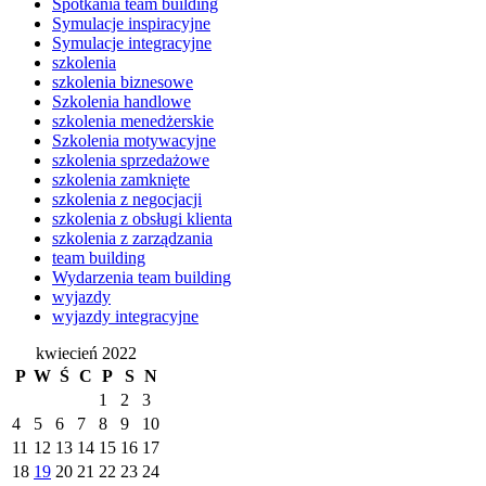
Spotkania team building
Symulacje inspiracyjne
Symulacje integracyjne
szkolenia
szkolenia biznesowe
Szkolenia handlowe
szkolenia menedżerskie
Szkolenia motywacyjne
szkolenia sprzedażowe
szkolenia zamknięte
szkolenia z negocjacji
szkolenia z obsługi klienta
szkolenia z zarządzania
team building
Wydarzenia team building
wyjazdy
wyjazdy integracyjne
kwiecień 2022
P
W
Ś
C
P
S
N
1
2
3
4
5
6
7
8
9
10
11
12
13
14
15
16
17
18
19
20
21
22
23
24