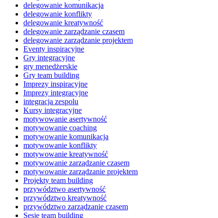
delegowanie komunikacja
delegowanie konflikty
delegowanie kreatywność
delegowanie zarządzanie czasem
delegowanie zarządzanie projektem
Eventy inspiracyjne
Gry integracyjne
gry menedżerskie
Gry team building
Imprezy inspiracyjne
Imprezy integracyjne
integracja zespolu
Kursy integracyjne
motywowanie asertywność
motywowanie coaching
motywowanie komunikacja
motywowanie konflikty
motywowanie kreatywność
motywowanie zarządzanie czasem
motywowanie zarządzanie projektem
Projekty team building
przywództwo asertywność
przywództwo kreatywność
przywództwo zarządzanie czasem
Sesje team building