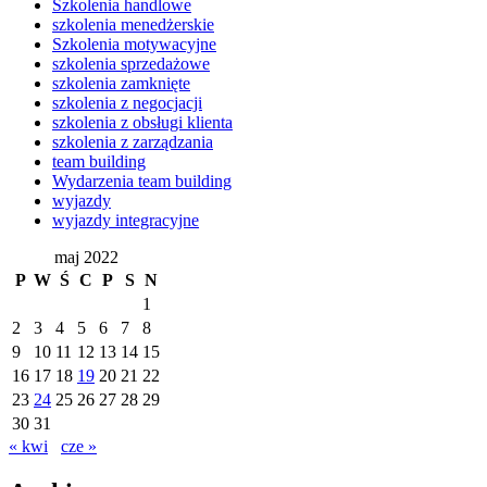
Szkolenia handlowe
szkolenia menedżerskie
Szkolenia motywacyjne
szkolenia sprzedażowe
szkolenia zamknięte
szkolenia z negocjacji
szkolenia z obsługi klienta
szkolenia z zarządzania
team building
Wydarzenia team building
wyjazdy
wyjazdy integracyjne
maj 2022
P
W
Ś
C
P
S
N
1
2
3
4
5
6
7
8
9
10
11
12
13
14
15
16
17
18
19
20
21
22
23
24
25
26
27
28
29
30
31
« kwi
cze »