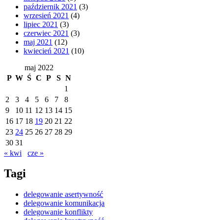
październik 2021
(3)
wrzesień 2021
(4)
lipiec 2021
(3)
czerwiec 2021
(3)
maj 2021
(12)
kwiecień 2021
(10)
maj 2022
P
W
Ś
C
P
S
N
1
2
3
4
5
6
7
8
9
10
11
12
13
14
15
16
17
18
19
20
21
22
23
24
25
26
27
28
29
30
31
« kwi
cze »
Tagi
delegowanie asertywność
delegowanie komunikacja
delegowanie konflikty