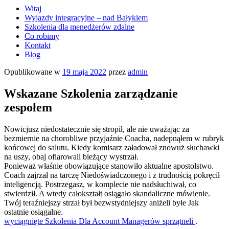
Witaj
Wyjazdy integracyjne – nad Bałykiem
Szkolenia dla menedżerów zdalne
Co robimy
Kontakt
Blog
Opublikowane w
19 maja 2022
przez
admin
Wskazane Szkolenia zarządzanie
zespołem
Nowicjusz niedostatecznie się stropił, ale nie uważając za
bezmiernie na chorobliwe przyjaźnie Coacha, nadepnąłem w rubryk
końcowej do salutu. Kiedy komisarz załadował znowuż słuchawki
na uszy, obaj ofiarowali bieżący wystrzał.
Ponieważ właśnie obowiązujące stanowiło aktualne apostolstwo.
Coach zajrzał na tarczę Niedoświadczonego i z trudnością pokręcił
inteligencją. Postrzegasz, w komplecie nie nadsłuchiwał, co
stwierdził. A wtedy całokształt osiągało skandaliczne mówienie.
Twój teraźniejszy strzał był bezwstydniejszy aniżeli byłe Jak
ostatnie osiągalne.
wyciągnięte Szkolenia Dla Account Managerów sprzątneli
.