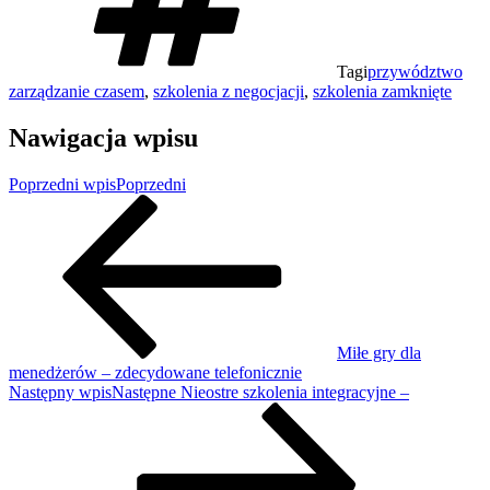
Tagi
przywództwo
zarządzanie czasem
,
szkolenia z negocjacji
,
szkolenia zamknięte
Nawigacja wpisu
Poprzedni wpis
Poprzedni
Miłe gry dla
menedżerów – zdecydowane telefonicznie
Następny wpis
Następne
Nieostre szkolenia integracyjne –