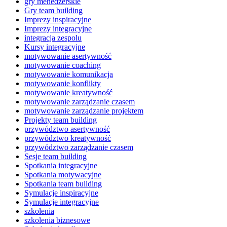
gry menedżerskie
Gry team building
Imprezy inspiracyjne
Imprezy integracyjne
integracja zespolu
Kursy integracyjne
motywowanie asertywność
motywowanie coaching
motywowanie komunikacja
motywowanie konflikty
motywowanie kreatywność
motywowanie zarządzanie czasem
motywowanie zarządzanie projektem
Projekty team building
przywództwo asertywność
przywództwo kreatywność
przywództwo zarządzanie czasem
Sesje team building
Spotkania integracyjne
Spotkania motywacyjne
Spotkania team building
Symulacje inspiracyjne
Symulacje integracyjne
szkolenia
szkolenia biznesowe