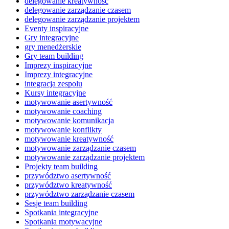
delegowanie kreatywność
delegowanie zarządzanie czasem
delegowanie zarządzanie projektem
Eventy inspiracyjne
Gry integracyjne
gry menedżerskie
Gry team building
Imprezy inspiracyjne
Imprezy integracyjne
integracja zespolu
Kursy integracyjne
motywowanie asertywność
motywowanie coaching
motywowanie komunikacja
motywowanie konflikty
motywowanie kreatywność
motywowanie zarządzanie czasem
motywowanie zarządzanie projektem
Projekty team building
przywództwo asertywność
przywództwo kreatywność
przywództwo zarządzanie czasem
Sesje team building
Spotkania integracyjne
Spotkania motywacyjne