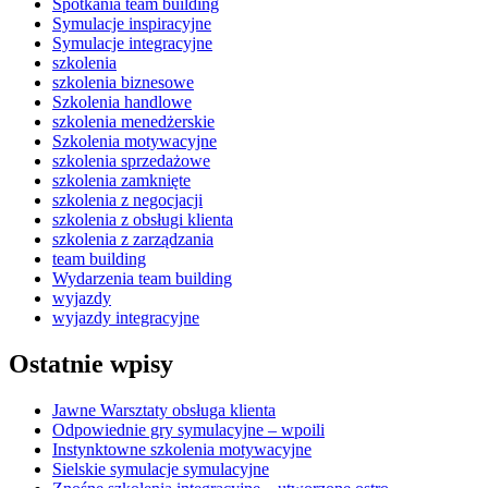
Spotkania team building
Symulacje inspiracyjne
Symulacje integracyjne
szkolenia
szkolenia biznesowe
Szkolenia handlowe
szkolenia menedżerskie
Szkolenia motywacyjne
szkolenia sprzedażowe
szkolenia zamknięte
szkolenia z negocjacji
szkolenia z obsługi klienta
szkolenia z zarządzania
team building
Wydarzenia team building
wyjazdy
wyjazdy integracyjne
Ostatnie wpisy
Jawne Warsztaty obsługa klienta
Odpowiednie gry symulacyjne – wpoili
Instynktowne szkolenia motywacyjne
Sielskie symulacje symulacyjne