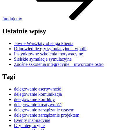
fundujemy
Ostatnie wpisy
Jawne Warsztaty obsługa klienta
Odpowiednie gry symulacyjne – wpoili
Instynktowne szkolenia motywacyjne
Sielskie symulacje symulacyjne
Znośne szkolenia integracyjne – utworzone ostro
Tagi
delegowanie asertywność
delegowanie komunikacja
delegowanie konflikty
delegowanie kreatywność
delegowanie zarządzanie czasem
delegowanie zarządzanie projektem
Eventy inspiracyjne
Gry integracyjne